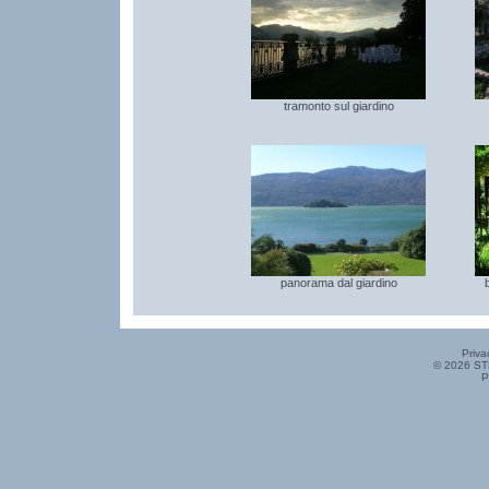
tramonto sul giardino
panorama dal giardino
Priva
© 2026 ST
P