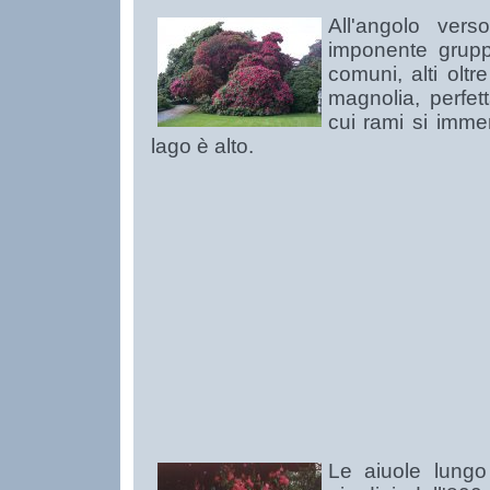
All'angolo vers
imponente grupp
comuni, alti olt
magnolia, perfet
cui rami si imme
lago è alto.
Le aiuole lungo