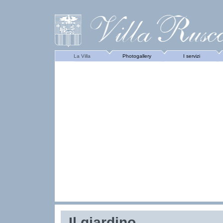
La Villa
Photogallery
I servizi
Il giardino