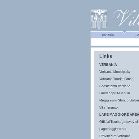
The Villa
Se
Links
VERBANIA
Verbania Municipality
Verbania Tourist Office
Ecosistema Verbano
Landscape Museum
Magazzeno Storico Verba
Villa Taranto
LAKE MAGGIORE AREA
Official Tourist gateway o
Lagomaggiore.net
Province of Verbania