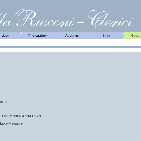
rvices
Photogallery
About us
Links
Guest
nese
 AND OSSOLA VALLEYS
f Lake Maggiore