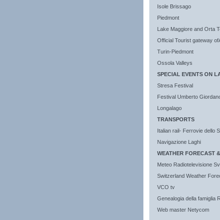
Isole Brissago
Piedmont
Lake Maggiore and Orta Tou
Official Tourist gateway o
Turin-Piedmont
Ossola Valleys
SPECIAL EVENTS ON 
Stresa Festival
Festival Umberto Giordan
Longalago
TRANSPORTS
Italian rail- Ferrovie dello 
Navigazione Laghi
WEATHER FORECAST &
Meteo Radiotelevisione Sv
Switzerland Weather Fore
VCO tv
Genealogia della famiglia 
Web master Netycom