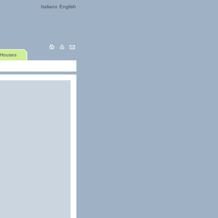
Italiano
English
 Houses