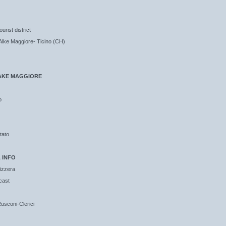
rist district
fAlke Maggiore- Ticino (CH)
LAKE MAGGIORE
o
Stato
 INFO
izzera
cast
Rusconi-Clerici